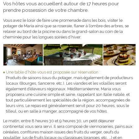
Vos hôtes vous accueillent autour de 17 heures pour
prendre possession de votre chambre.
Vous avez le loisir de faire une promenade dans les bois, visiter le
potager de Maria ainsi que sa roseraie, flaner à l’ombre des arbres, se
relaxer au bord de la piscine ou dans le grand-salon au coin de la
cheminée pour les longues soirées d’hiver.
Une table d’hôte vous est proposée sur réservation :
Produits de saisons issus du potager, mais également de producteurs
locaux (Bourges, Sancerre, etc.). Les viandes et les volailles seront
également d’éleveurs régionaux. Méditerranéenne, Maria vous
proposera une cuisine simple et saine, rappelant son Italie natale, et
tout particulièrement les spécialités de la région, accompagnées de
leurs vins. Le repas est généralement servit pour 20 heures, sous le
tilleul, ou en salle à manger, accompagné de vos hôtes.
Le matin, entre 8 heures 30 et 9 heures 30, un petit déjeuner
continental vous sera servi. Il sera composé de viennoiseries, pains aux
céréales, confitures maison issues des fruits du verger, œufs du
poulailler, jus de fruits locaux ou classiques (oranges, etc. …) et en