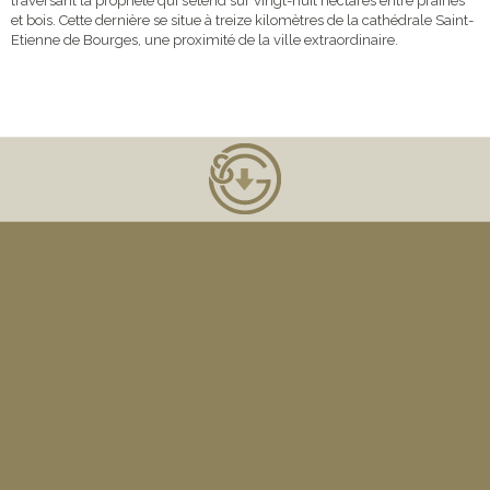
traversant la propriété qui s’étend sur vingt-huit hectares entre prairies
et bois. Cette dernière se situe à treize kilomètres de la cathédrale Saint-
Etienne de Bourges, une proximité de la ville extraordinaire.